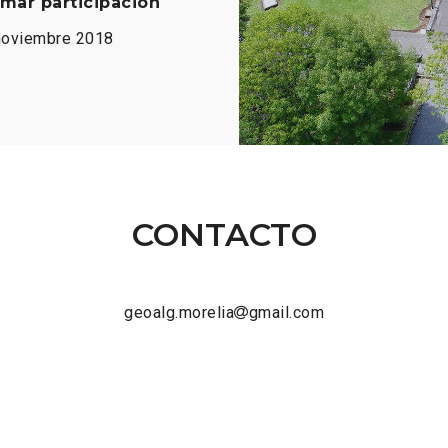
rmar participación
noviembre 2018
CONTACTO
geoalg.morelia
gmail.com