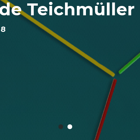
de Teichmüller
18